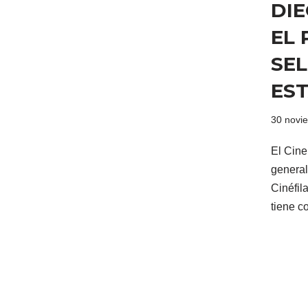
DI
EL 
SEL
ES
30 novi
El Cine
general
Cinéfil
tiene c