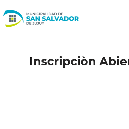
Ir
al
contenido
Inscripciòn Abie