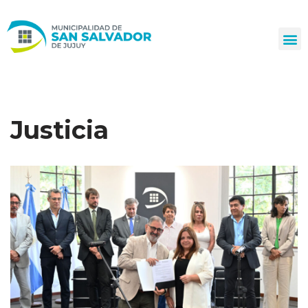
Ir
al
contenido
Justicia