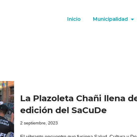
Inicio
Municipalidad
La Plazoleta Chañi llena d
edición del SaCuDe
2 septiembre, 2023
El vibrante encuentro que fusiona Salud, Cultura y Dep