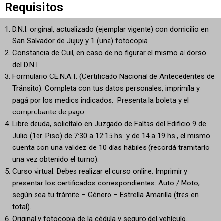
Requisitos
D.N.I. original, actualizado (ejemplar vigente) con domicilio en
San Salvador de Jujuy y 1 (una) fotocopia.
Constancia de Cuil, en caso de no figurar el mismo al dorso
del D.N.I.
Formulario CE.N.A.T. (Certificado Nacional de Antecedentes de
Tránsito). Completa con tus datos personales, imprimíla y
pagá por los medios indicados. Presenta la boleta y el
comprobante de pago.
Libre deuda, solicítalo en Juzgado de Faltas del Edificio 9 de
Julio (1er. Piso) de 7:30 a 12:15 hs y de 14 a 19 hs., el mismo
cuenta con una validez de 10 días hábiles (recordá tramitarlo
una vez obtenido el turno).
Curso virtual: Debes realizar el curso online. Imprimir y
presentar los certificados correspondientes: Auto / Moto,
según sea tu trámite – Género – Estrella Amarilla (tres en
total).
Original y fotocopia de la cédula y seguro del vehículo.