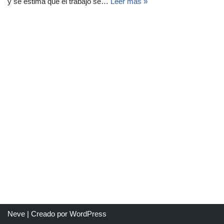
y se estima que el trabajo se…
Leer más »
Neve
| Creado por
WordPress