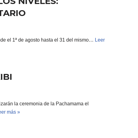
OS NIVELES:
TARIO
desde el 1ª de agosto hasta el 31 del mismo…
Leer
IBI
alizarán la ceremonia de la Pachamama el
eer más »