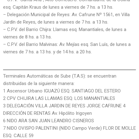
esq. Capitán Kraus de lunes a viernes de 7 hs. a 13 hs.
– Delegación Municipal de Reyes: Av. Cafrune Nº 1561, en Villa
Jardín de Reyes, de lunes a viernes de 7 hs. a 13 hs.
– C.P.V. del Barrio Chijra: Llamas esq. Manantiales, de lunes a
viernes de 8 hs. a 13 hs.
– C.P.V. del Barrio Malvinas: Av. Mejías esq. San Luís, de lunes a
viernes de 7 hs. a 13 hs. y de 14 hs. a 20 hs.
Terminales Automáticas de Sube (T.A.S): se encuentran
distribuidas de la siguiente manera:
1 Ascensor Urbano IGUAZÚ ESQ. SANTIAGO DEL ESTERO
2 CPV CHIJIRA LAS LLAMAS ESQ. LOS MANANTIALES
3 DELEGACIÓN VILLA JARDIN DE REYES JORGE CAFRUNE 4
DIRECCIÓN DE RENTAS Av. Hipólito Irigoyen
6 NIDO ARA SAN JUAN LEANDRO CISNEROS
7 NIDO OVISPO PALENTINI (NIDO Campo Verde) FLOR DE MOLLE
ESQ. CALLE 59