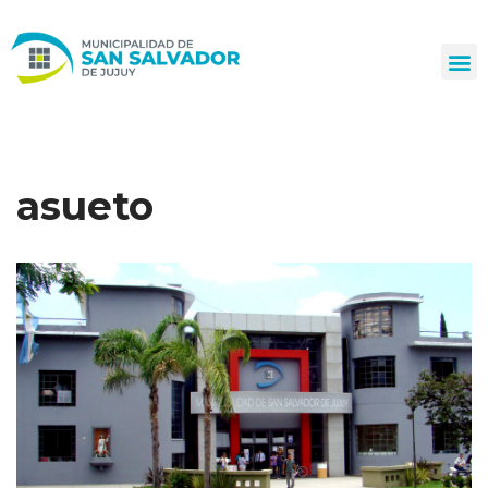
Ir
al
contenido
asueto