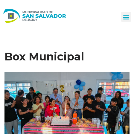
Ir
al
contenido
Box Municipal