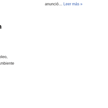
anunció…
Leer más »
n
pleo,
 Ambiente