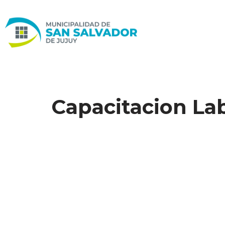
Ir
al
contenido
Capacitacion La