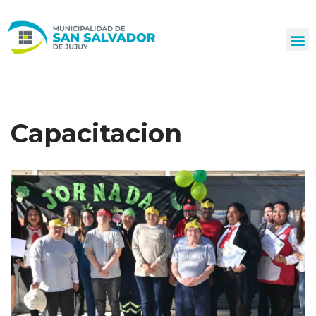
Ir
al
contenido
Capacitacion