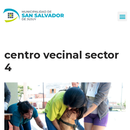
Ir
al
contenido
centro vecinal sector
4