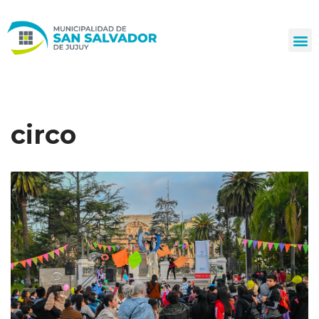
Ir
al
contenido
circo