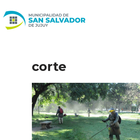
Ir
al
contenido
corte