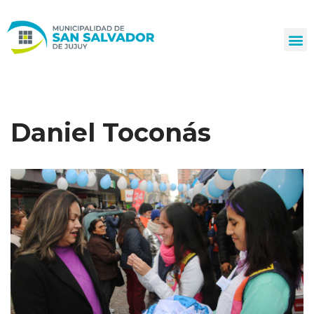
Ir
al
contenido
Daniel Toconás