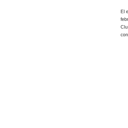
El 
feb
Clu
co