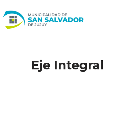
Ir
al
contenido
Eje Integral