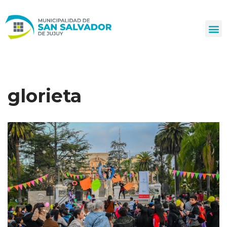
Ir
al
contenido
glorieta