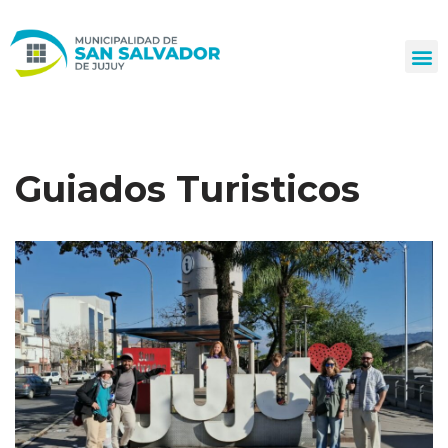
Ir
al
contenido
Guiados Turisticos