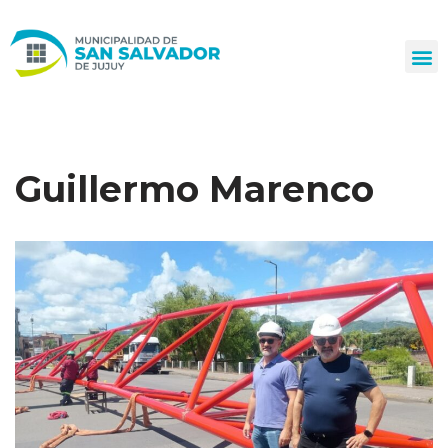
Ir
al
contenido
Guillermo Marenco