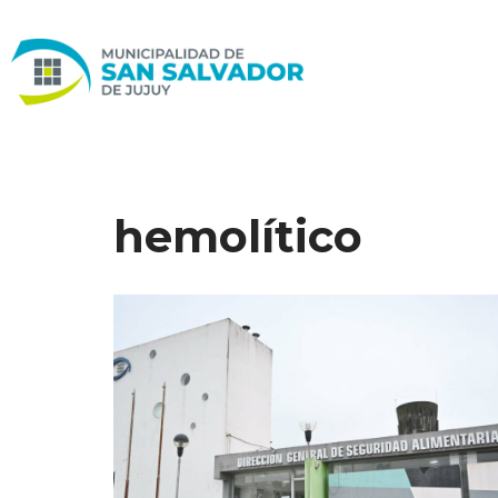
Ir
al
contenido
hemolítico