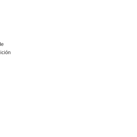
de
ición