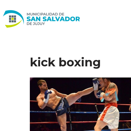
Ir
al
contenido
kick boxing