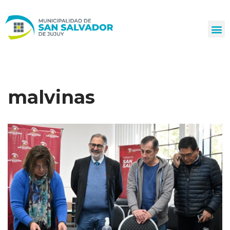
Ir
al
contenido
malvinas