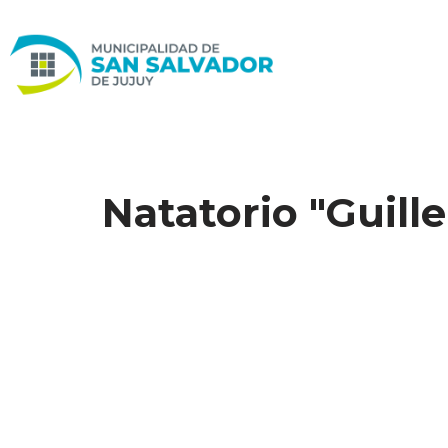
Ir
al
contenido
Natatorio "Guil