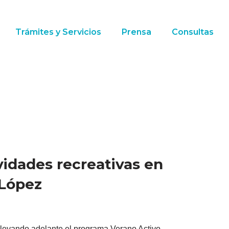
Trámites y Servicios
Prensa
Consultas
idades recreativas en
 López
llevando adelante el programa Verano Activo