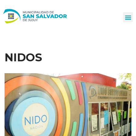
Ir
al
contenido
NIDOS