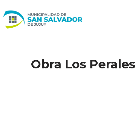
Ir
al
contenido
Obra Los Perale