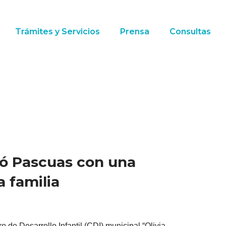
Trámites y Servicios
Prensa
Consultas
bró Pascuas con una
a familia
ro de Desarrollo Infantil (CDI) municipal “Olivia