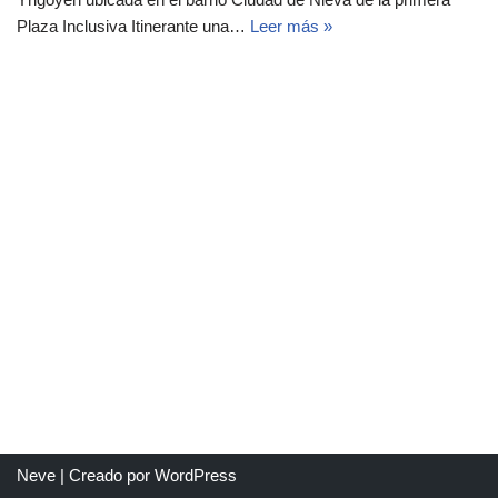
Plaza Inclusiva Itinerante una…
Leer más »
Neve
| Creado por
WordPress