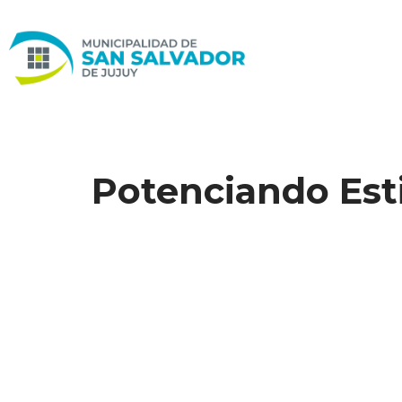
Ir
al
contenido
Potenciando Esti