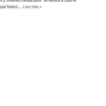
s y Jóvenes Destacados” se llevará a cabo el
cipal Select,…
Leer más »