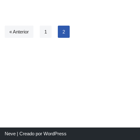
« Anterior
1
2
Neve
| Creado por
WordPress