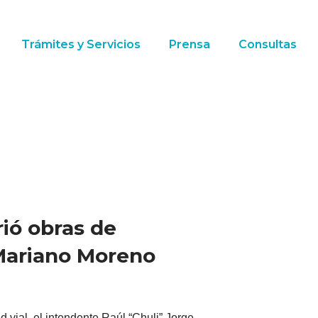
Trámites y Servicios
Prensa
Consultas
rió obras de
Mariano Moreno
 vial, el intendente Raúl “Chuli” Jorge,