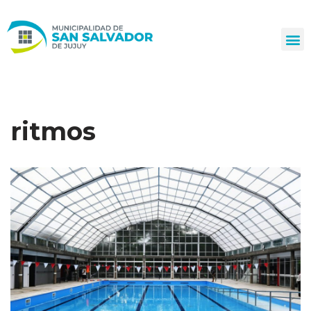
Ir
al
contenido
ritmos