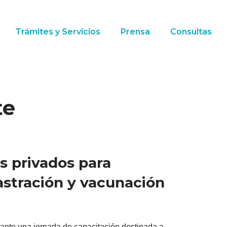
Trámites y Servicios
Prensa
Consultas
te
s privados para
astración y vacunación
ante una jornada de capacitación destinada a