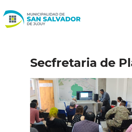
Ir
al
contenido
Secfretaria de P