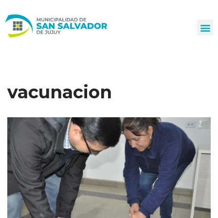
Ir
al
contenido
vacunacion