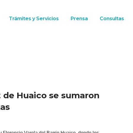
Trámites y Servicios
Prensa
Consultas
t de Huaico se sumaron
tas
 y Florencio Varela del Barrio Huaico, donde los