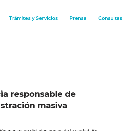
Trámites y Servicios
Prensa
Consultas
ia responsable de
astración masiva
ón masiva en distintos puntos de la ciudad. En