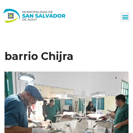
Ir
al
contenido
barrio Chijra