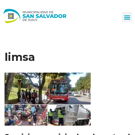
Ir
al
contenido
limsa