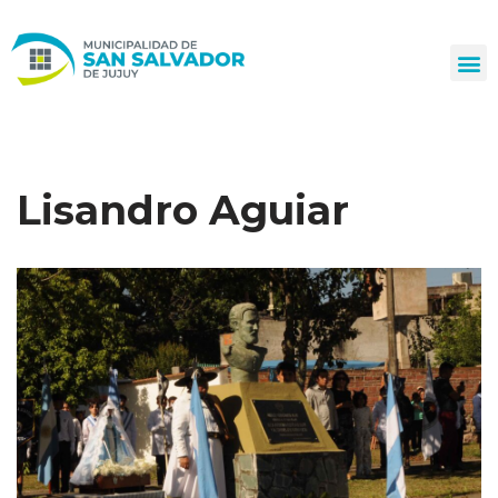
Ir
al
contenido
Lisandro Aguiar