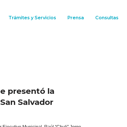
Trámites y Servicios
Prensa
Consultas
ge presentó la
 San Salvador
r Ejecutivo Municipal, Raúl “Chuli” Jorge