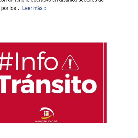
s por los…
Leer más »