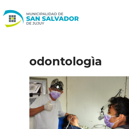
Ir
al
contenido
odontologìa