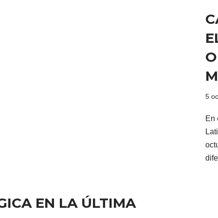
C
E
O
M
5 o
En 
Lat
oct
dif
ICA EN LA ÚLTIMA