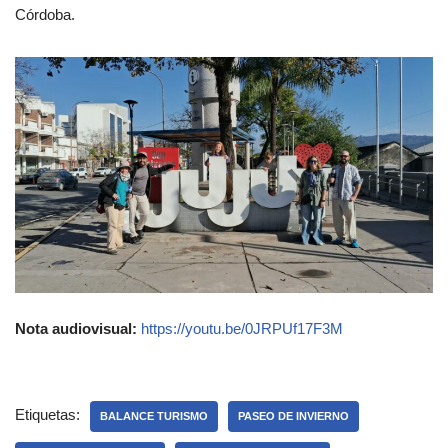
Córdoba.
Nota audiovisual:
https://youtu.be/0JRPUf17F3M
Etiquetas:
BALANCE TURISMO
PASEO DE INVIERNO