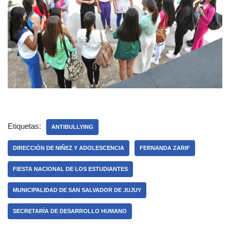
Etiquetas:
ANTIBULLYING
DIRECCIÓN DE NIÑEZ Y ADOLESCENCIA
FERNANDA ZARIF
FIESTA NACIONAL DE LOS ESTUDIANTES
MUNICIPALIDAD DE SAN SALVADOR DE JUJUY
SECRETARÍA DE DESARROLLO HUMANO