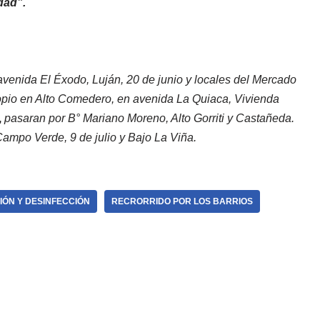
idad”.
avenida El Éxodo, Luján, 20 de junio y locales del Mercado
opio en Alto Comedero, en avenida La Quiaca, Vivienda
,
pasaran por B° Mariano Moreno, Alto Gorriti y Castañeda.
Campo Verde, 9 de julio y Bajo La Viña.
IÓN Y DESINFECCIÓN
RECRORRIDO POR LOS BARRIOS