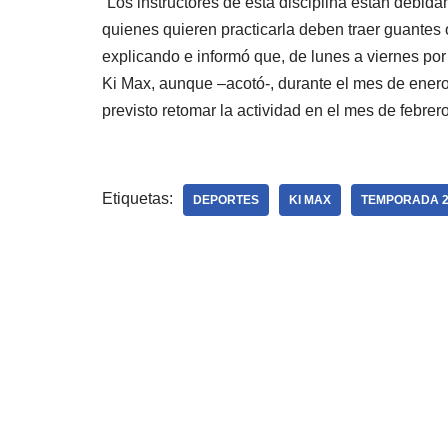
“Los instructores de esta disciplina están debidam
quienes quieren practicarla deben traer guantes o
explicando e informó que, de lunes a viernes por 
Ki Max, aunque –acotó-, durante el mes de ener
previsto retomar la actividad en el mes de febrero
Etiquetas:
DEPORTES
KI MAX
TEMPORADA 2